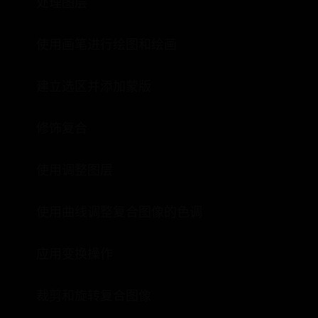
处理图层
使用画笔进行绘图和绘画
建立选区并添加蒙版
修饰复合
使用调整图层
使用曲线调整复合图像的色调
应用变换操作
裁剪和旋转复合图像