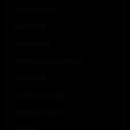
减少相机抖动模糊
修复画笔示例
导出颜色查找表
调整图像锐化程度和模糊程度
了解颜色调整
应用亮度/对比度调整
调整阴影和高光细节
色阶调整