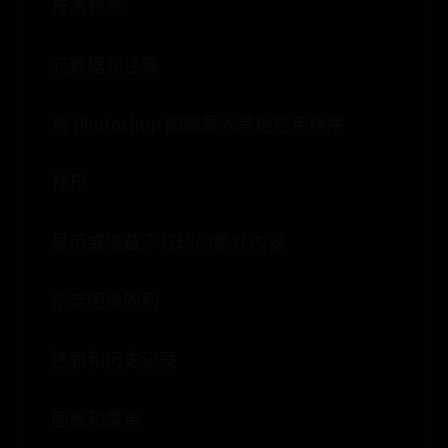
技术预览
元数据和注释
将 Photoshop 图像置入其他应用程序
标尺
显示或隐藏不打印的额外内容
指定图像的列
还原和历史记录
面板和菜单