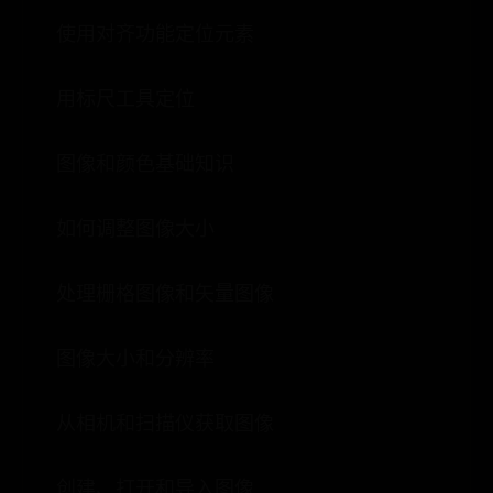
使用对齐功能定位元素
用标尺工具定位
图像和颜色基础知识
如何调整图像大小
处理栅格图像和矢量图像
图像大小和分辨率
从相机和扫描仪获取图像
创建、打开和导入图像