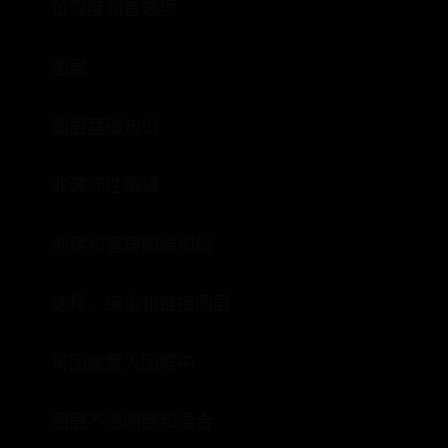
位深度和首选项
图层
图层基础知识
非破坏性编辑
创建和管理图层和组
选择、编组和链接图层
将图像置入图框中
图层不透明度和混合