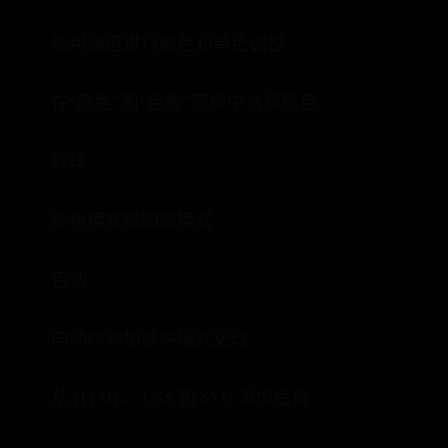
使用通道进行颜色和单色调整
在“颜色”和“色板”面板中选择颜色
取样
颜色模式或图像模式
色调
向动作添加条件模式更改
从 HTML、CSS 和 SVG 添加色板