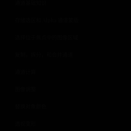
通道基础知识
存储选区和 Alpha 通道蒙版
选择位于焦点中的图像区域
复制，拆分，和合并通道
通道计算
图像调整
替换对象颜色
透视变形