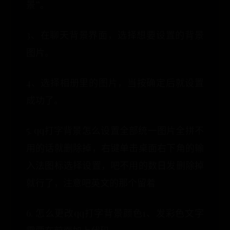
景”。
3、在聊天背景界面，选择想要设置的背景
图片。
4、选择相册里的图片，当按确定后就设置
成功了。
5. qq打字背景怎么设置全部统一图片全拼不
用的话就删除掉，右键单击桌面右下角的输
入法图标选择设置，吧不用的数日发删除掉
就行了，注意吧英文的那个留着
6. 怎么更改qq打字背景颜色1、发彩色文字