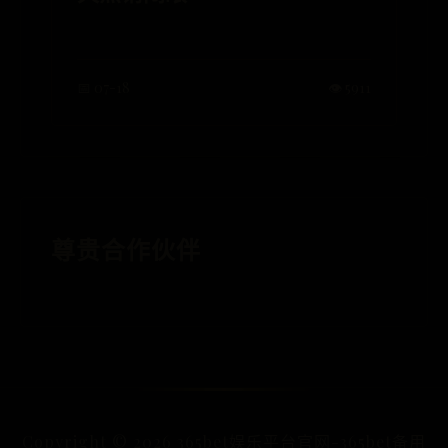
📅 07-18
👁️ 5911
尊贵合作伙伴
Copyright ©
2026
365bet娱乐平台官网-365bet备用