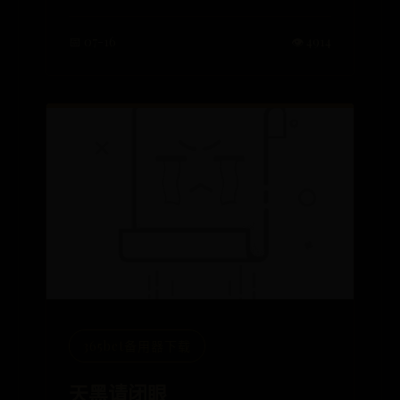
📅 07-16
👁️ 4914
365bet备用器下载
天黑请闭眼