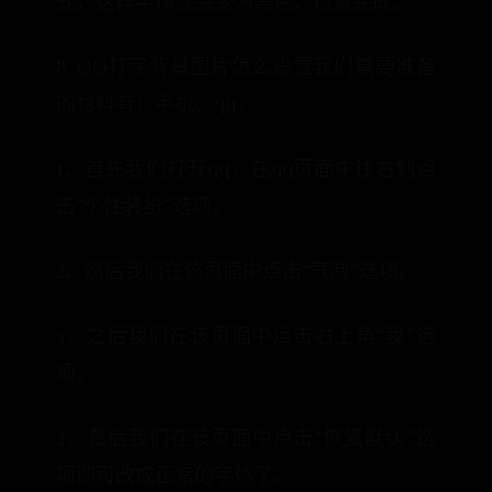
式，这样字体就会变为黑色，设置完成。
8. QQ打字背景图片怎么设置我们需要准备
的材料有：手机、qq。
1、首先我们打开qq，在qq页面中往右划点
击“个性装扮”选项。
2、然后我们在该页面中点击“气泡”选项。
3、之后我们在该页面中点击右上角“我”选
项。
4、最后我们在该页面中点击“恢复默认”选
项即可改成正常的字体了。