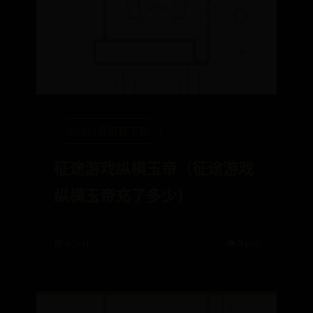
365bet备用器下载
征途游戏纵横玉帝（征途游戏
纵横玉帝充了多少）
📅 07-11
👁️ 8469