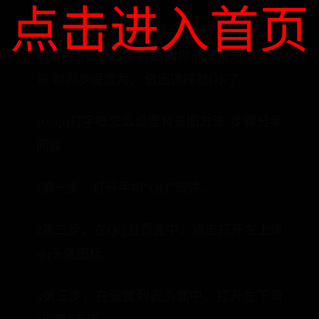
点击进入首页
9. qq打字背景怎么设置全部统一的qq主页~
设置~点击所选图片后问你的设置为聊天背
景 和同步设置为， 做出选择就OK了
10. qq打字框怎么设置背景图方法/步骤分步
阅读
1第一步，打开手机“QQ”软件。
2第二步，在QQ首页面中，点击打开左上角
qq头像图标。
3第三步，在设置列表页面中，打开左下角