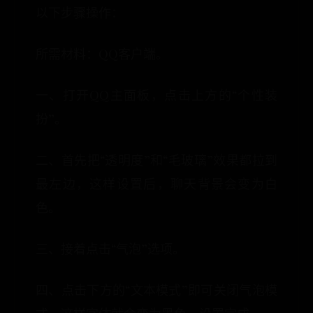
以下步骤操作：
所需材料：QQ客户端。
一、打开QQ主面板，点击上方的“个性装
扮”。
二、首先把“透明度”和“毛玻璃”效果都拉到
最左边，这样设置后，聊天背景会变为白
色。
三、接着点击“气泡”选项。
四、点击下方的“文本模式”即可关闭气泡模