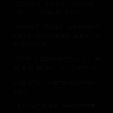
1.首先登陆QQ，打开任意一个QQ好友的聊
天窗口，点击“字体选择工具栏”；
2.会看见多了一行选择项，这里是设置聊天
字体大小和炫彩字体的地方，点击“默认字
体”边的小倒三角；
3.展开后，选择属意的聊天字体，点击【免
费】或【开通】即可；（注：开通需付费）
4.点击“字体大小”可选择数字来调节聊天字
体大小；
5.点击“选择气泡”设置，会看见如下画面：