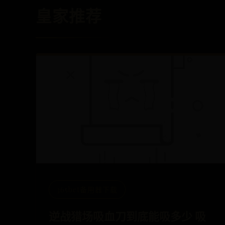
皇家推荐
365bet备用器下载
逆战猎场吸血刀到底能吸多少 吸