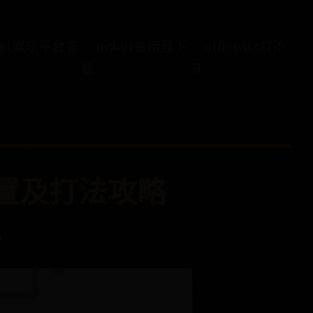
5bet娱乐平台官
365bet备用器下
office365打不
载
开
置及打法攻略
1