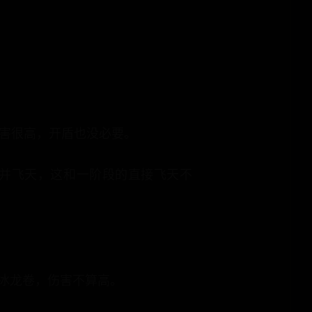
伤害很高，开盾也没必要。
间并飞天，这和一阶段的直接飞天不
放冰龙卷，伤害不算高。