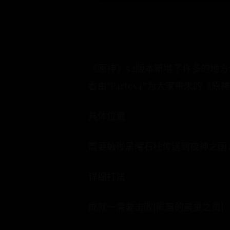
《原神》5.2版本新增了许多的
看由“P4rtev4”为大家带来
具体位置
需要触碰黑曜石柱传送到夜神之国
详细打法
成就一需要击败[陨落的晨星之灵]