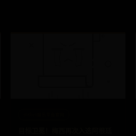
365bet娱乐平台官网
目标卫冕！梅西再次入选阿根廷