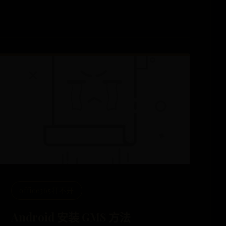
office365打不开
Android 安装 GMS 方法