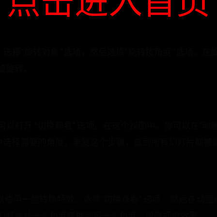
点击进入首页
，选择“旋转对象”选项，然后选择“旋转按角度”选项。
被旋转。
以打开 "切换观看" 选项。在这个视图中，你可以在"动画
单中选择需要的角度。重复这个步骤，直到所有幻灯片都被
以使用一些转换特效。选择"切换观看" 选项，然后在动画
幻灯片从一个角度转换到另一个角度，增强视觉效果。