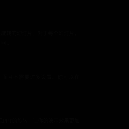
要旋转的幻灯片。对于每个幻灯片，
即可。
，而且不需要过多设置。你可以在
现PPT的旋转，让你的演示效果更加