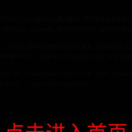
可以实现ppt的最完整的横向展示。用户需要需要像制
向展示状态。如此一来，用户就可以得到一张完整的横向p
种，选择方法要看PPT的内容和设计要求，在需要的情
选择哪种方法，一定要保存好自己的ppt文档，以便下次
Point是一款广泛使用的演示文稿制作工具，很多人在使
来就介绍一下怎么将全部PPT旋转方向：
片”，然后使用CTRL + A选择全部幻灯片。如果你只想