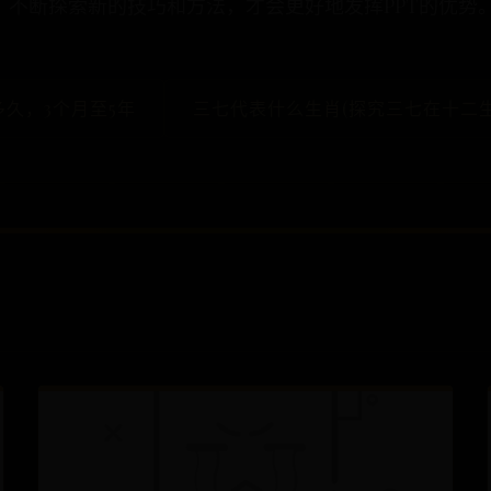
，不断探索新的技巧和方法，才会更好地发挥PPT的优势
多久，3个月至5年
三七代表什么生肖(探究三七在十二生