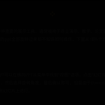
为一种重要的展示工具，通常被用于商业演示、教学、论文
ppt全部旋转过来却不知该如何操作。下面从3到6个
，用户可以在横向PPT从菜单中找到“视图”选项，点击“幻灯
然后选择旋转角度，最后确认即可。但是由于PowerP
张幻灯片上进行。