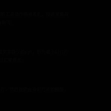
同的工具操作略有差别，但通常都具
存即可。
文字较少的ppt，即为缩小幻灯片
以正常展示。
灯片，然后旋转含有幻灯片的图层，