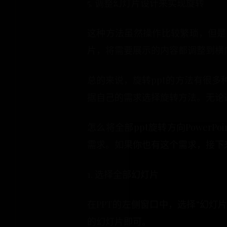
5. 调整幻灯片设计来实现旋转
这种方法虽然操作比较繁琐，但是
片，将需要展示的内容都调整到横
总的来说，旋转ppt的方法有很多
据自己的需求选择旋转方法。无论
怎么将全部ppt旋转方向Power
需求。如果你也有这个需求，接下
1. 选择全部幻灯片
在PPT的左侧窗口中，选择“幻灯
的幻灯片即可。