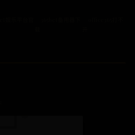
5bet娱乐平台官
365bet备用器下
office365打不
载
开
2