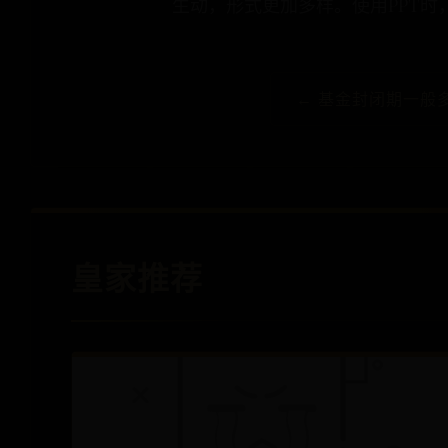
生动，形式更加多样。使用PPT时
← 基金封闭期一般
皇家推荐