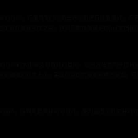
张幻灯片，可使用专门的第三方工具进行批量旋转。不
些工具在旋转完成之后，用户只需将旋转后的ppt文档保
幻灯片的大小来达到旋转的目的。这种方法适用于图片或
重新调整幻灯片大小。至此所有的内容都有横向状态，可
的ppt。找到需要旋转的幻灯片，使用画图工具打开幻