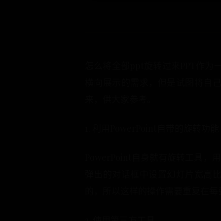
怎么将全部ppt旋转过来PPT作
横向展示的需求，但是试图将自己的
来，供大家参考。
1. 利用PowerPoint自带的旋转功能
PowerPoint自身就有旋转工具
弹出的对话框中设置幻灯片宽高比，
的，所以这样的操作需要重复在每
2. 使用第三方工具