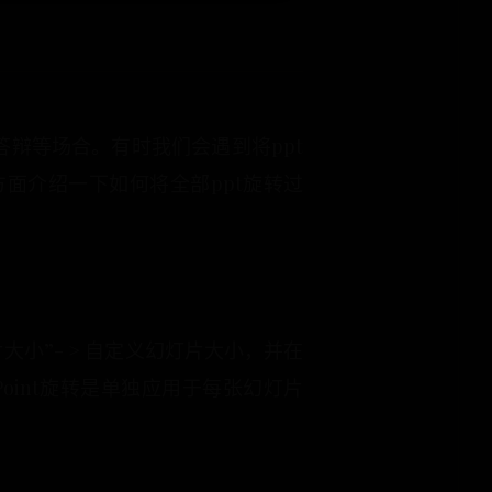
答辩等场合。有时我们会遇到将ppt
方面介绍一下如何将全部ppt旋转过
片大小”- > 自定义幻灯片大小，并在
oint旋转是单独应用于每张幻灯片