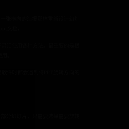
作一张横向的海报那样重新设计幻灯
pt文档。
况下灵活使用各种方法。最重要的是根
使用。
用该软件时都会遇到将PPT旋转方向的
旋转部分幻灯片，只需要选择需要旋转