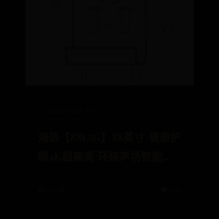
office365打不开
海信【88L5G】88英寸/健康护
眼4K超高清/环绕声场智能校
正/超薄电视机远场语音激光电
📅 06-28
👁️ 7791
视