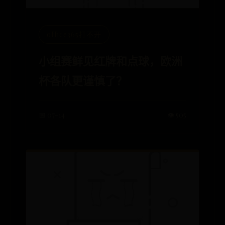
office365打不开
小组赛鲜见红牌和点球，欧洲
杯各队更谨慎了？
📅 07-14
👁️ 505