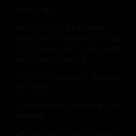
尊敬的极光用户：
近期部分服务器玩家恶意使用游戏漏洞，严
重破坏了的游戏平衡与玩家权益。为了维护
良好的游戏环境和保障广大玩家的合法权
益，我们特此发布此处罚公告！
对于已查实恶意使用游戏漏洞，我们将采取
以下处罚措施：
1.立即对违规账号进行封停处理，禁止其继
续登录游戏。
2.对违规账号进行进一步调查，如查实存在