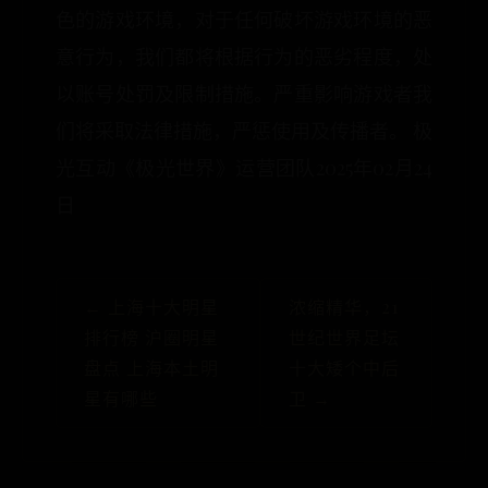
色的游戏环境，对于任何破坏游戏环境的恶
意行为，我们都将根据行为的恶劣程度，处
以账号处罚及限制措施。严重影响游戏者我
们将采取法律措施，严惩使用及传播者。 极
光互动《极光世界》运营团队2025年02月24
日
← 上海十大明星
浓缩精华，21
排行榜 沪圈明星
世纪世界足坛
盘点 上海本土明
十大矮个中后
星有哪些
卫 →