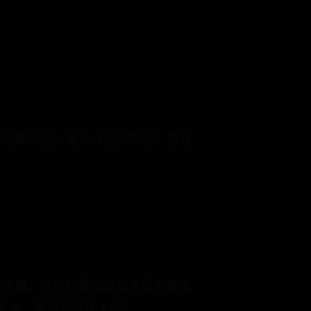
包兑换码后，进入《全民农场》游戏
的序幕。伙伴们登陆游戏之后就能享
礼包。是不是很诱人呢?