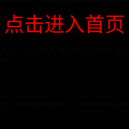
点击进入首页
上午9点~10点不停机更新，为了支持农友长期发展，农场
生产。
空调？夏天停车开空调允许多久
电动车换电哪个平台好