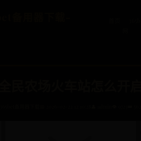
5bet备用器下载-
首页
36
网
全民农场火车站怎么开
365bet备用器下载
📅 2026-02-22 12:10:28
👤 admin
👁️ 9723
👑 56