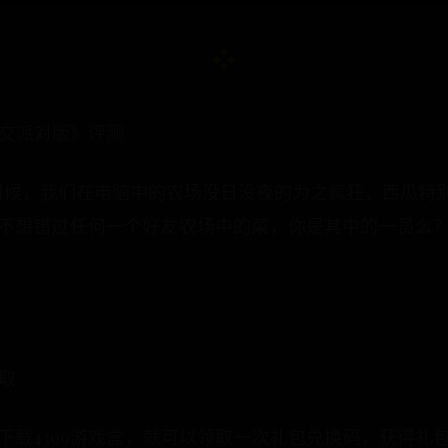
社交派对版》评测
时候，我们在电脑中的农场没日没夜的为之疯狂，西瓜特
不想错过任何一个好友农场中的菜，你是其中的一员么
取
下载4399游戏盒，就可以领取一次礼包兑换码，获得礼