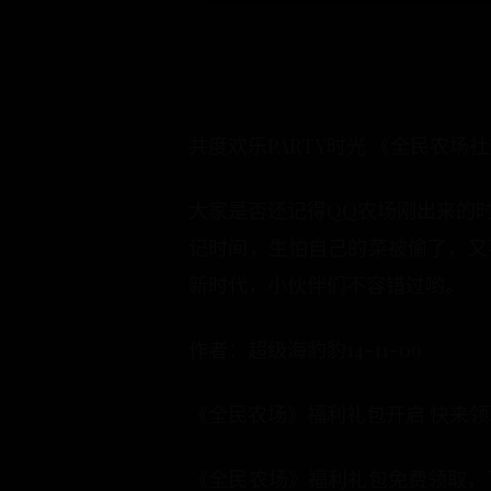
共度欢乐PARTY时光 《全民农场
大家是否还记得QQ农场刚出来的
记时间，生怕自己的菜被偷了，又
新时代，小伙伴们不容错过哟。
作者：超级海豹豹14-11-09
《全民农场》福利礼包开启 快来领
《全民农场》福利礼包免费领取，