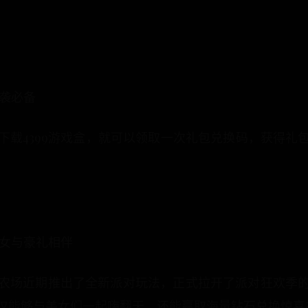
逆袭必备
下载4399游戏盒，就可以领取一次礼包兑换码，获得礼
美女与豪礼相伴
农场近期推出了全新派对玩法，正式拉开了派对狂欢季
仅能够与美女们一起嗨翻天，还能赢取海量钻石兑换惊喜