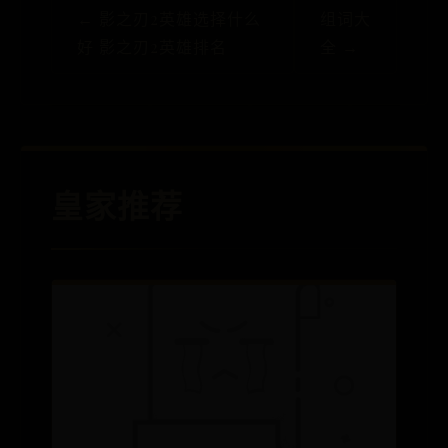
← 影之刃2英雄选择什么
组词大
好 影之刃2英雄排名
全 →
皇家推荐