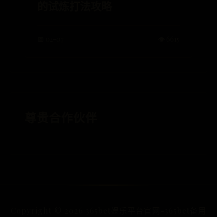
的试炼打法攻略
📅 02-07
👁️ 6615
尊贵合作伙伴
Copyright ©
2026
365bet娱乐平台官网-365bet备用