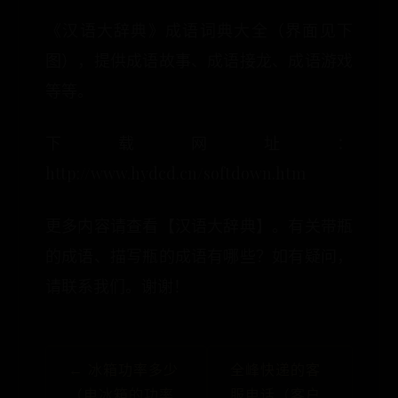
《汉语大辞典》成语词典大全（界面见下
图），提供成语故事、成语接龙、成语游戏
等等。
下载网址：
http://www.hydcd.cn/softdown.htm
更多内容请查看【汉语大辞典】。有关带瓶
的成语、描写瓶的成语有哪些？如有疑问，
请联系我们。谢谢！
← 冰箱功率多少
全峰快递的客
（电冰箱的功率
服电话（客户