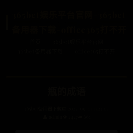
365bet娱乐平台官网-365bet
备用器下载-office365打不开
首页
365bet娱乐平台官网
365bet备用器下载
office365打不开
瓶的成语
365bet备用器下载
📅 2025-09-13 13:23:05
👤 admin
👁️ 2427
👑 661