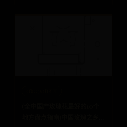
office365打不开
(全中国产玫瑰花最好的10个
地方盘点指南)中国玫瑰之乡在