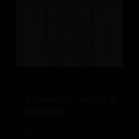
office365打不开
世界杯收视出炉：4600万中国
球迷看揭幕战
📅 07-21
👁️ 6954