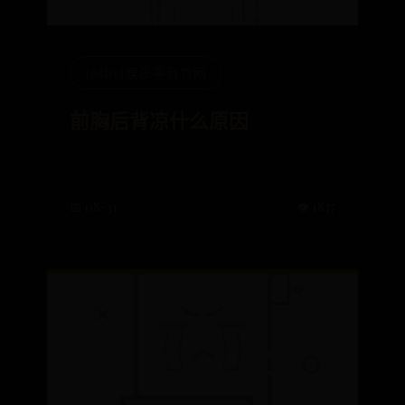
365bet娱乐平台官网
前胸后背凉什么原因
📅 08-31
👁️ 1837