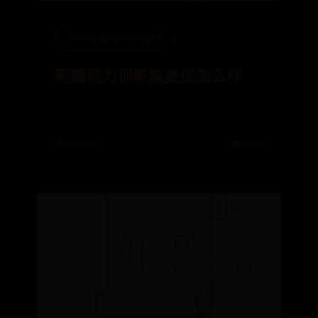
365bet娱乐平台官网
阿瞳视力训练恢复仪怎么样
📅 07-04
👁️ 9549