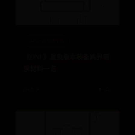
365bet备用器下载
《DNF》重泉版本装备跨界需
求材料一览
📅 06-30
👁️ 9340