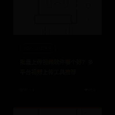
office365打不开
批量上传视频软件哪个好？多
平台视频上传工具推荐
📅 07-09
👁️ 6732