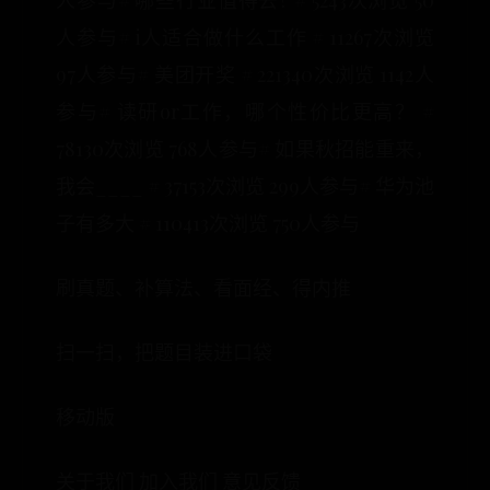
人参与# 哪些行业值得去? # 5243次浏览 50
人参与# i人适合做什么工作 # 11267次浏览
97人参与# 美团开奖 # 221340次浏览 1142人
参与# 读研or工作，哪个性价比更高？ #
78130次浏览 768人参与# 如果秋招能重来，
我会____ # 37153次浏览 299人参与# 华为池
子有多大 # 110413次浏览 750人参与
刷真题、补算法、看面经、得内推
扫一扫，把题目装进口袋
移动版
关于我们 加入我们 意见反馈