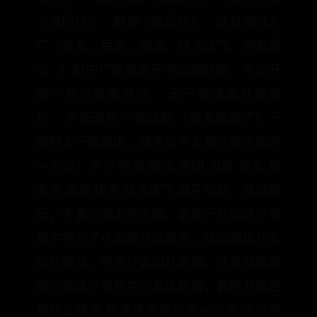
（简历挂）、蔚来（简历挂）… 还有部分大
厂（京东、百度、腾讯、科大讯飞、网易雷
火…）和中厂在泡池子中投递时间： 8.20开
始～至今进面情况： 无一家进面自我剖
析： 学历硬伤 + 笔试差 （要多刷题了）下
面附上一张简历，请各位牛友帮忙指点指点
～引流：字节 阿里 腾讯 美团 百度 京东 拼
多多 滴滴 快手 科大讯飞 凝孑哒哒：项目经
历，不要光写工作内容，要加一些在这个项
目中学习了什么有什么成长，比如实现什么
设计模式，学会什么设计思想，还有就是明
确你在这个项目中的具体职责，最终对项目
有什么成果 投递快手等公司10个岗位 点赞