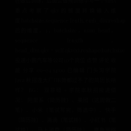
在做后训练，后面会做预训练手写一个MHA
重点考察了qkv的维度转换输入维
度 batchsize,sequence lenth, emb_dimreshape 
后的维度，3，batchsize，num_head，
sequence length，
head_dim qkv = self.qkv(x).reshape(batchsize,s
投递小鹏汽车等公司10个岗位 点赞 评论 收
藏 分享 09-04 14:00 已编辑 门头沟学院
Java 秋招连大厂HR筛都过不了的简历长啥
样？ BG： 双非硕 + 学院本秋招投递情
况： 阿里系（简历挂）、美团（这周做二
笔）、小米（笔试写完，筛选中）、快手
（简历挂）、滴滴（笔试挂）、小红书（笔
试挂）、马上消费（简历挂）、鹰角网络