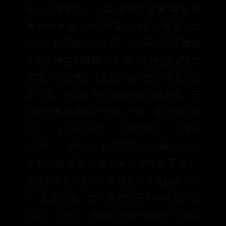
什么口味都有： 川菜 麻辣烫 泰餐 粤菜 自
助 糖水 面食 ✅免费班车 ✅弹性打卡 早十晚
六～～网易游戏（互娱）2026届校园招聘启
动啦内推福利推荐(仅限第一志愿)直通笔试
或简历优先筛选【企业介绍】国内知名游戏
发行商，持续在不同领域推出爆款游戏，已
创造一系列旗舰IP与热门产品，如《梦幻西
游》、《大话西游》、《阴阳师》、《蛋仔
派对》、《哈利... 网易游戏公司福利 555人
发布 点赞 评论 收藏 分享 牛客热帖 更多 1 ...
造谣刑法老师媚男，反被老师法院起诉 1.5W
2 ... 现在出海，是不是相当于十年前加入互
联网？ 7378 3 ... 秋招小失败-后端小小劝退