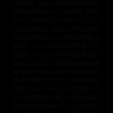
（大结局） 6597 4 ... 抖音文娱二面挂面经-
劝退后端第三天 5733 5 ... 9本秋招后端收获
9+offer, 我做对了什么? 4840 6 ... 你们说，
人会一直倒霉吗？ 4514 7 ... 一个大专学历15
年IT之路的感悟 4243 8 ... 挑战全网最早的美
团开奖！ 3097 9 ... 别问了，在校生千万千万
别逃课！ 2884 10 ... 字节懂车帝日常一面二
面面经(已挂) 2631 正在热议 更多 # 校招生月
薪1W算什么水平 # 33643次浏览 188人参与#
哪一瞬间觉得自己长大了 # 38125次浏览 493
人参与# “vivo”个offer # 38602次浏览 280人
参与# 我是面试官，请用一句话让我破防 #
26373次浏览 128人参与# vivo工作体验 #