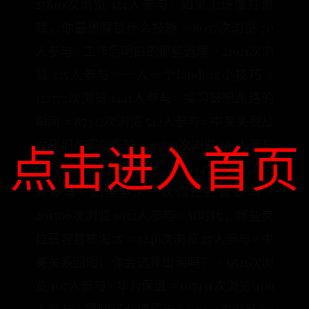
27810次浏览 124人参与# 如果上班像打游
戏，你最想解锁什么技能 # 8037次浏览 70
人参与# 工作后明白的那些道理 # 21621次浏
览 225人参与# 一人一个landing小技巧 #
123772次浏览 1441人参与# 实习最想跑路的
瞬间 # 87342次浏览 542人参与# 中美关税战
点击进入首页
对我们有哪些影响 # 42831次浏览 361人参与
# 机械制造2023笔面经 # 149447次浏览 840
人参与# 如果重来一次你还会读研吗 #
201506次浏览 1932人参与# AI时代，哪些岗
位最容易被淘汰 # 3246次浏览 27人参与# 中
美关系回暖，你会选择出海吗？ # 6521次浏
览 107人参与# 华为保温 # 107431次浏览 406