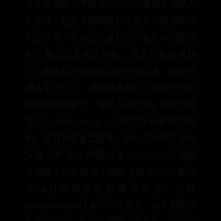
评论是丑陋，不如oppo，vivo更贴合年轻人
的喜欢，但是不妨碍我对它喜欢。我喜欢华
为的手机，华为的鸿蒙智行，喜欢华为的耳
机，喜欢华为电子穿戴，马上又要换电脑
了，如果华为鸿蒙笔记本不那么贵，我也考
虑入手一台了。 虽然华为最近几年网上骂的
声音越来越多了，很多人喷华为，说华为就
是打... slide#0304：以前还挺反感华为营
销，直到看见雷式耍猴，华为还是牛的 华为
保温 点赞 评论 收藏 分享 10-25 11:29 已编辑
北京理工大学 算法工程师 无论文——小鹏汽
车 4月份成立的基础模型组，对标
qwen deepseek等，一千张卡，20人用目前