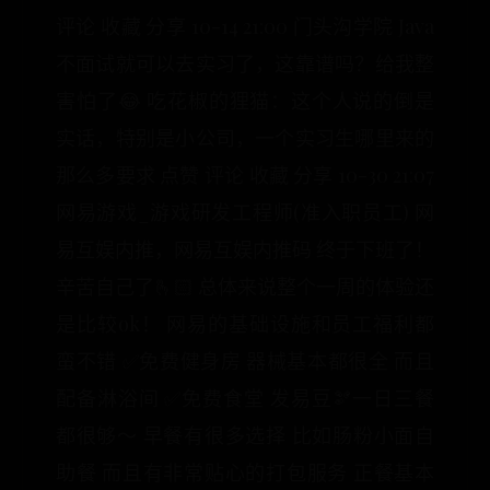
评论 收藏 分享 10-14 21:00 门头沟学院 Java
不面试就可以去实习了，这靠谱吗？给我整
害怕了😂 吃花椒的狸猫：这个人说的倒是
实话，特别是小公司，一个实习生哪里来的
那么多要求 点赞 评论 收藏 分享 10-30 21:07
网易游戏_游戏研发工程师(准入职员工) 网
易互娱内推，网易互娱内推码 终于下班了！
辛苦自己了🫰🏻 总体来说整个一周的体验还
是比较ok！ 网易的基础设施和员工福利都
蛮不错 ✅免费健身房 器械基本都很全 而且
配备淋浴间 ✅免费食堂 发易豆🫘一日三餐
都很够～ 早餐有很多选择 比如肠粉小面自
助餐 而且有非常贴心的打包服务 正餐基本