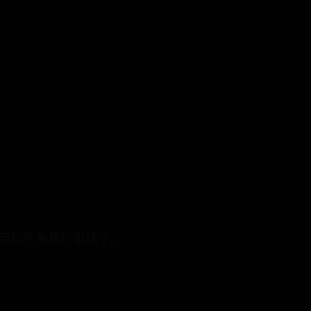
使用软件免费打电话了。