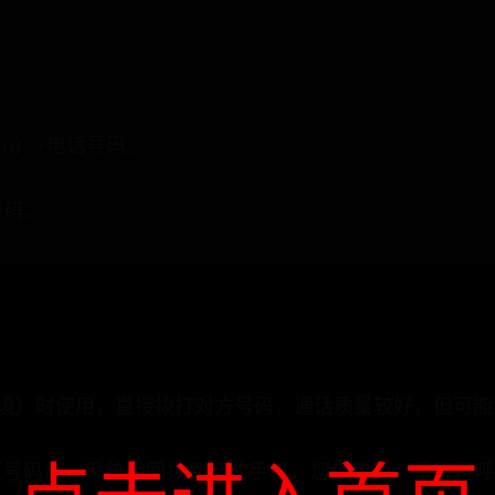
去0）+电话号码。
号码。
I环境）时使用，直接拨打对方号码，通话质量较好，但可
号码后，系统会回拨到您的手机，您接听后，系统再呼