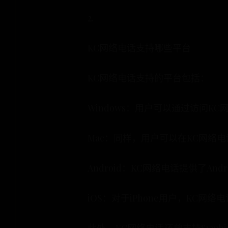
2.
KC网络电话支持哪些平台
KC网络电话支持的平台包括：
Windows：用户可以通过访问
Mac：同样，用户可以在KC网络
Android：KC网络电话提供了A
iOS：对于iPhone用户，KC网络