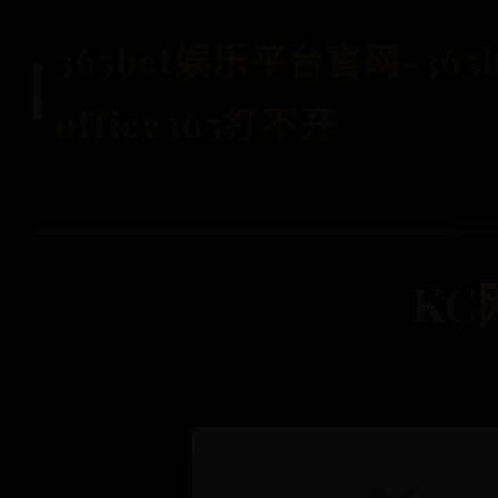
365bet娱乐平台官网-36
office365打不开
K