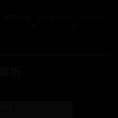
5bet娱乐平台官
365bet备用器下
office365打不
载
开
解析