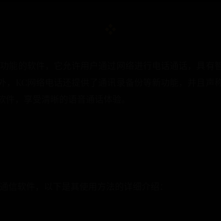
信功能的软件，它允许用户通过网络进行电话通话，具有
外，KC网络电话还提供了通讯录备份等新功能，并且声
软件，享受清晰的语音通话体验。
络通信软件，以下是其使用方法的详细介绍：