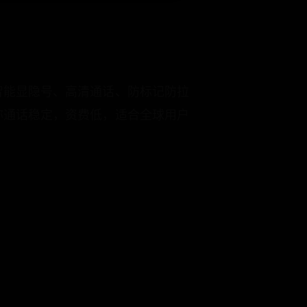
智能显隐号、高清通话、防标记防拉
称通话稳定，资费低，适合全球用户