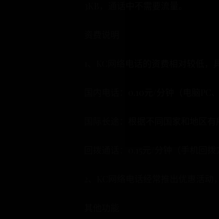
3KB，通话中不需要流量。
资费说明
1、KC网络电话的资费相对较低，
国内电话：0.10元/分钟（电脑P
国际长途：根据不同国家和地区有
回拨通话：0.15元/分钟（手机回
2、KC网络电话经常推出优惠活
其他功能