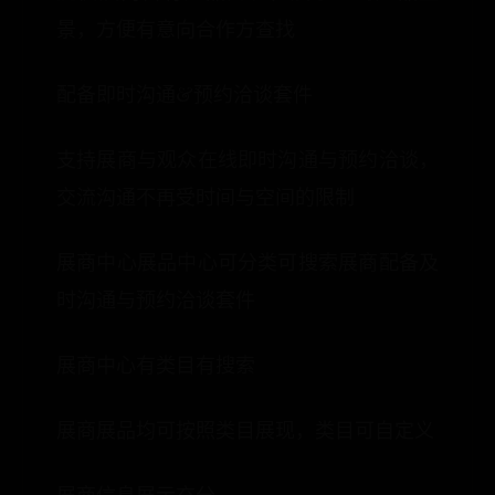
景，方便有意向合作方查找
配备即时沟通&预约洽谈套件
支持展商与观众在线即时沟通与预约洽谈，
交流沟通不再受时间与空间的限制
展商中心展品中心可分类可搜索展商配备及
时沟通与预约洽谈套件
展商中心有类目有搜索
展商展品均可按照类目展现，类目可自定义