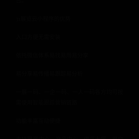
台。
31展览云小程序的优势
入口方便无需安装
依托微信体系易找易用易分享
易分享易传播易跟踪易分析
一展一码、一企一码、一人一码各方均可按
需使用智能跟踪营销链路
功能丰富互动便捷