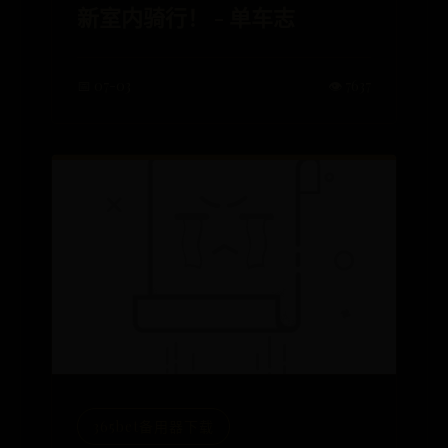
新室内骑行！ - 单车志
📅 07-03
👁️ 7637
365bet备用器下载