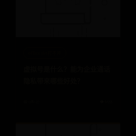
office365打不开
虚拟号是什么？能为企业通话
隐私带来哪些好处？
📅 08-27
👁️ 6555