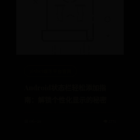
365bet娱乐平台官网
Android状态栏轻松添加指
南：解锁个性化显示的秘密
📅 06-29
👁️ 2771