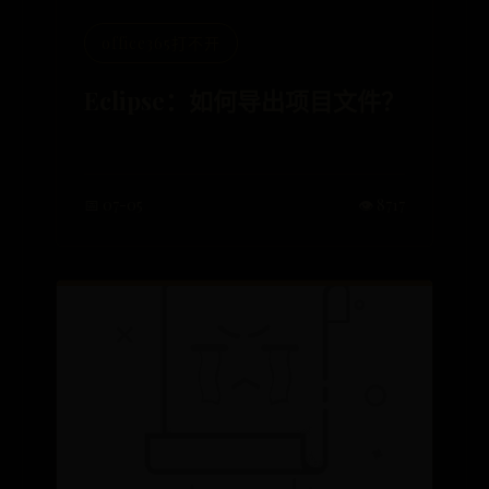
office365打不开
Eclipse：如何导出项目文件？
📅 07-05
👁️ 8717