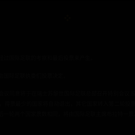
经过国际足联的考察和最后投票来产生。
由国际足联执委们投票决定。
，会议同意将于在瑞士苏黎世国际足联总部召开特别会议.
，得票最少的国家将自动退出，其它国家转入第二轮投
后一轮两个国家票数相同，将由国际足联主席布拉特一票