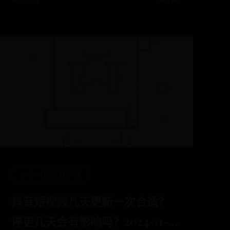
365bet备用器下载
抖音短视频几天更新一次合适？
停更几天会有影响吗？2024-11-