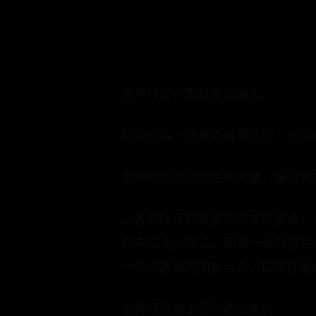
世界杯举办国就是东道主。
和奥运会一样是通过申请的，然后
世界杯举办国产生的方案，届时将
24名国际足联执委均参加执委会
取末位淘汰办法，即第一轮投票后
一轮得票高的国家当选，如果在最
世界杯东道主怎么选出来的