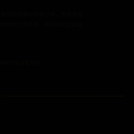
己能成为世界杯的举办地，也就是世
须参加过世界杯，通过国际足联选
界杯名额分配规则 →