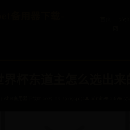
5bet备用器下载-
首页
36
网
世界杯东道主怎么选出来
365bet备用器下载
📅 2025-08-29 09:41:52
👤 admin
👁️ 2161
👑 374