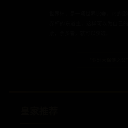
世界杯，是一项世界比赛，它的影
界杯的东道主，这样可以为自己
票，票多者，就可以获选。
← “亚洲大保健之父
皇家推荐