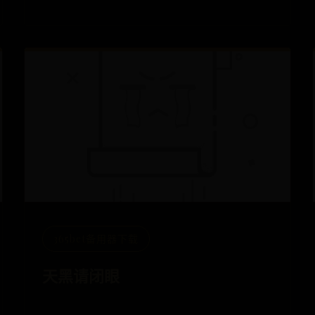
365bet备用器下载
天黑请闭眼