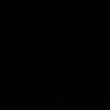
📅 07-18
👁️ 5911
365bet娱乐平台官网-365bet备用器下载-office365打不开 All R