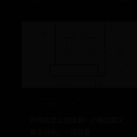
365bet娱乐平台官网
开网店怎么找货源？小编这篇文
章告诉你。 – 店托易