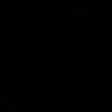
08 15:16:0710126浏览
📅 07-10
👁️ 2156
ights Reserved.