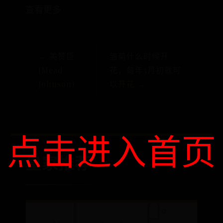
查看更多
← 美赞臣
雏菊什么时候开
(Mead
花，每年3月初就可
Johnson)
以开花 →
点击进入首页
皇家推荐