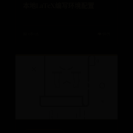
本地LaTeX编写环境配置
📅 08-15
👁️ 5675