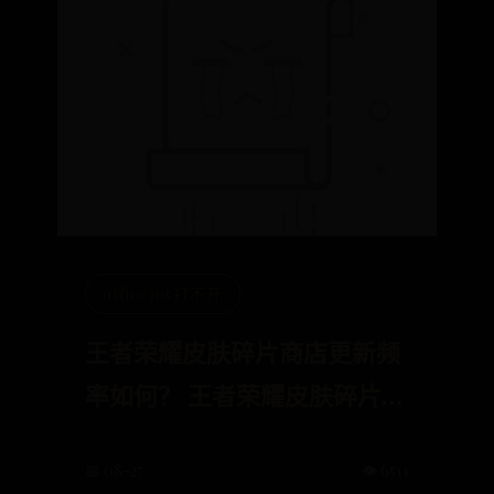
office365打不开
王者荣耀皮肤碎片商店更新频
率如何？ 王者荣耀皮肤碎片商
店更新时间解析
📅 08-27
👁️ 6511