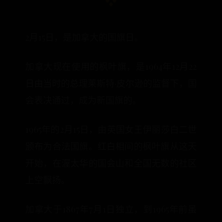
2月15日，是加拿大的国旗日。
加拿大现在使用的枫叶旗，是1964年12月22
日由当时的总理莱斯特·皮尔逊的监督下，国
会表决通过，成为新国旗的。
1965年的2月15日，由英国女王伊丽莎白二世
颁布为合法国旗。红白相间的枫叶旗从这天
开始，在渥太华的国会山和全国无数的社区
上空飘扬。
加拿大于1867年7月1日独立，到1965年前虽