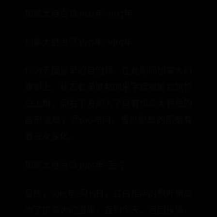
加拿大自治领 1922年-1957年
加拿大自治领 1957年-1965年
作为英国最早的自治领，在此期间加拿大的
旗帜上，标志着英联邦的米字旗被挪到旗帜
左上角，而右下方加入了具有加拿大特色的
盾形徽章；近100年间，盾形徽章的图案有
着三次变化。
加拿大自治领 1965年-至今
最终，1965年2月15日，红白相间的枫叶旗成
为了加拿大的国旗，直到今天。返回搜狐，