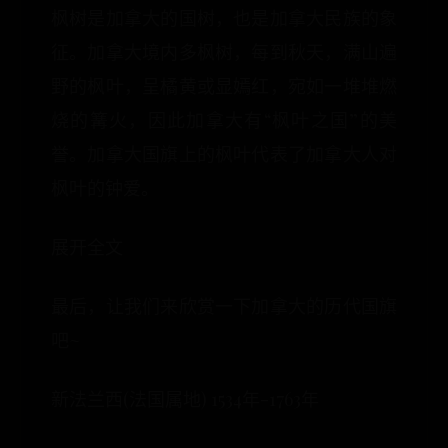
枫树是加拿大的国树，也是加拿大民族的象
征。加拿大境内多枫树，每到秋天，满山遍
野的枫叶，呈橘黄或显嫣红，宛如一堆堆燃
烧的篝火，因此加拿大有“枫叶之国”的美
誉。加拿大国旗上的枫叶代表了加拿大人对
枫叶的钟爱。
展开全文
最后，让我们来欣赏一下加拿大的历代国旗
吧~
新法兰西(法国属地) 1534年-1763年