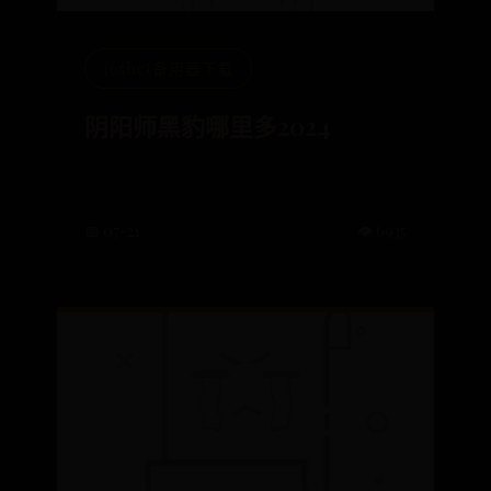
365bet备用器下载
阴阳师黑豹哪里多2024
📅 07-21
👁️ 6935