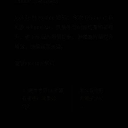
iPhone 17 港版官網
Mobile Magazine 短評：今次 iPhone 17 系
列及 iPhone Air，無論外型配置均有顯著提
升，雖 Pro 版入場價提高，但僅為容量提升
所致，機價其實未變。
瀏覽MOBILE網頁
← 魔兽世界7.0神器
怎么看电脑
有哪些？效果如
电源多少w
何？
→