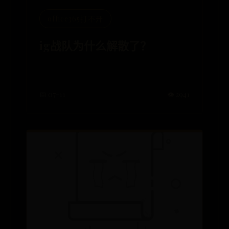
office365打不开
ig战队为什么解散了？
📅 07-11
👁️ 2941