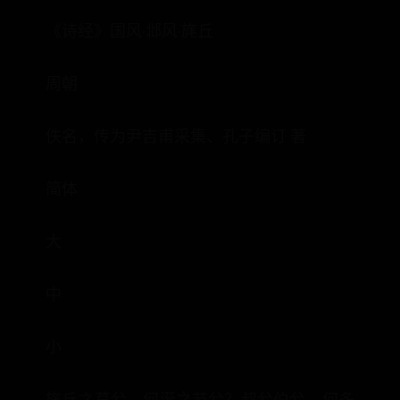
《诗经》国风·邶风·旄丘
周朝
佚名，传为尹吉甫采集、孔子编订 著
简体
大
中
小
旄丘之葛兮，何诞之节兮？叔兮伯兮，何多