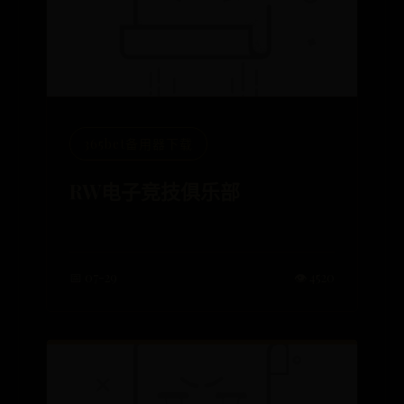
365bet备用器下载
RW电子竞技俱乐部
📅 07-29
👁️ 4520