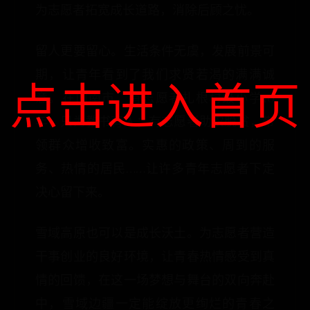
为志愿者拓宽成长道路，消除后顾之忧。
留人更要留心。生活条件无虞，发展前景可
期，让青年看到了我们求贤若渴的满满诚
点击进入首页
意。在山南市，有志愿者扎根村级小学10
年，只为教书育人；有志愿者助农脱贫，带
领群众增收致富。实惠的政策、周到的服
务、热情的居民……让许多青年志愿者下定
决心留下来。
雪域高原也可以是成长沃土。为志愿者营造
干事创业的良好环境，让青春热情感受到真
情的回馈，在这一场梦想与舞台的双向奔赴
中，雪域边疆一定能绽放更绚烂的青春之