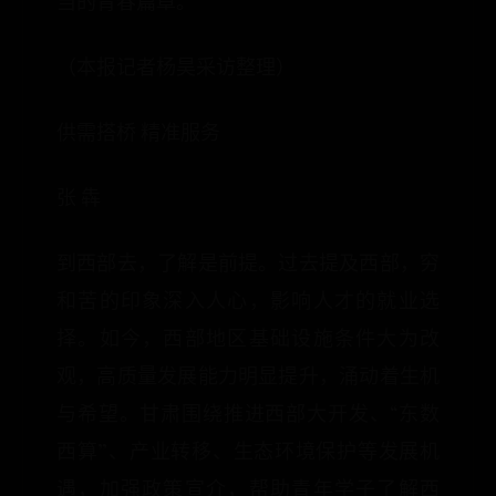
当的青春篇章。
（本报记者杨昊采访整理）
供需搭桥 精准服务
张 犇
到西部去，了解是前提。过去提及西部，穷
和苦的印象深入人心，影响人才的就业选
择。如今，西部地区基础设施条件大为改
观，高质量发展能力明显提升，涌动着生机
与希望。甘肃围绕推进西部大开发、“东数
西算”、产业转移、生态环境保护等发展机
遇，加强政策宣介，帮助青年学子了解西