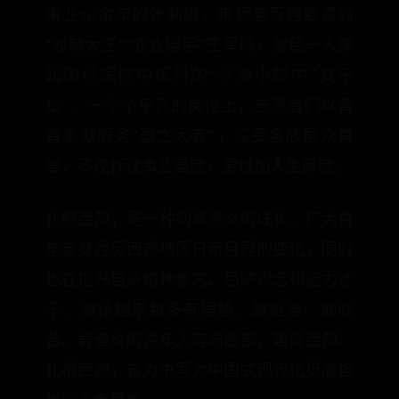
事业20余年的张莉娟，带领老百姓致富的
“沙棘大王”“农牧能手”王军扬，曾经一人撑
起团场医院中医科的“沙海小郎中”艾乐
松……一个个平凡的岗位上，志愿者们以青
春奉献服务“国之大者”，深受各族群众喜
爱，不仅标注事业高度，更增加人生厚度。
扎根西部，是一种别具意义的成长。广大青
年亲身经历西部地区日新月异的变化，同时
也在提升自身精神意志、品德观念和能力才
干。期待越来越多有理想、敢担当、能吃
苦、肯奋斗的青年人奔向西部、建设西部、
扎根西部，奋力书写为中国式现代化挺膺担