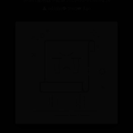
👤 admin
👁️ 7663
👑 840