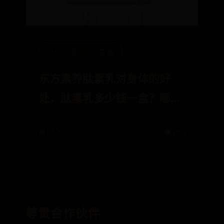
365bet娱乐平台官网
东方素养肽素乳对身体的好
处，肽素乳多少钱一盒？哪里
能买到肽素乳？
📅 07-07
👁️ 1579
尊贵合作伙伴