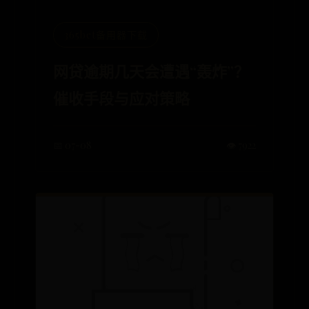
365bet备用器下载
网贷逾期几天会遭遇“轰炸”？
催收手段与应对策略
📅 07-08
👁️ 7922