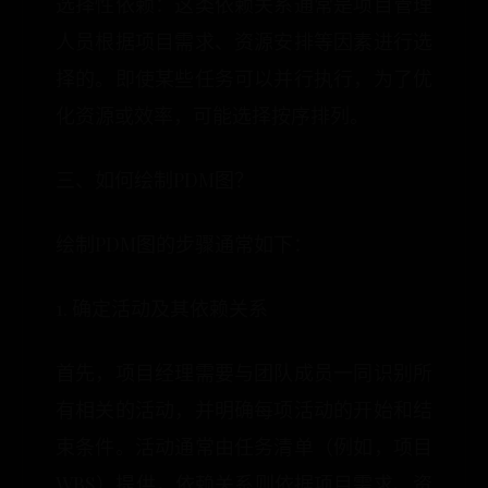
选择性依赖：这类依赖关系通常是项目管理
人员根据项目需求、资源安排等因素进行选
择的。即使某些任务可以并行执行，为了优
化资源或效率，可能选择按序排列。
三、如何绘制PDM图？
绘制PDM图的步骤通常如下：
1. 确定活动及其依赖关系
首先，项目经理需要与团队成员一同识别所
有相关的活动，并明确每项活动的开始和结
束条件。活动通常由任务清单（例如，项目
WBS）提供，依赖关系则依据项目需求、资