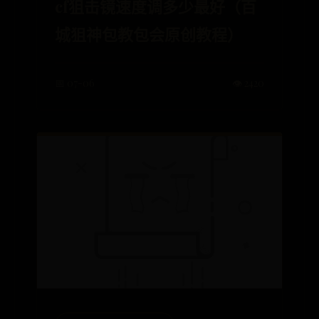
cf狙击镜速度调多少最好（百
城狙神包教包会原创教程）
📅 07-06
👁️ 2420