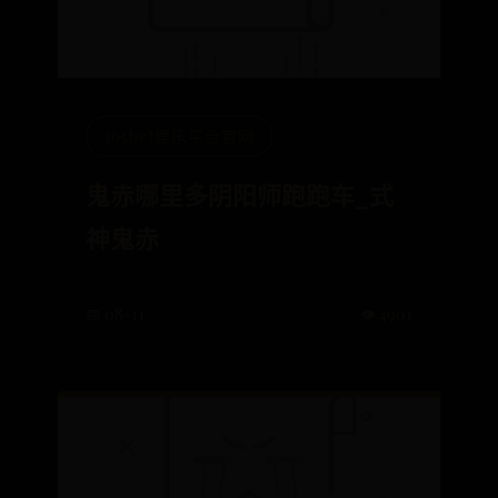
365bet娱乐平台官网
鬼赤哪里多阴阳师跑跑车_式
神鬼赤
📅 08-11
👁️ 4901