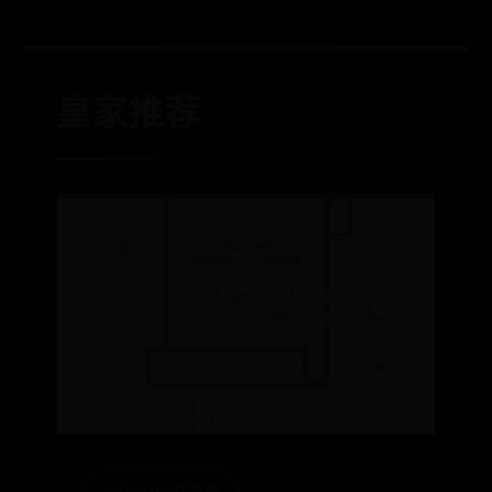
皇家推荐
office365打不开