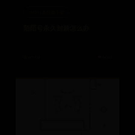
365bet备用器下载
陌陌号永久封禁怎么办
📅 07-09
👁️ 9093