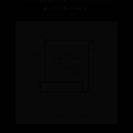
👤 admin
👁️ 6188
👑 452