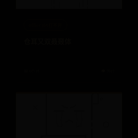
office365打不开
仓耳又双叒叕体
📅 07-15
👁️ 7617