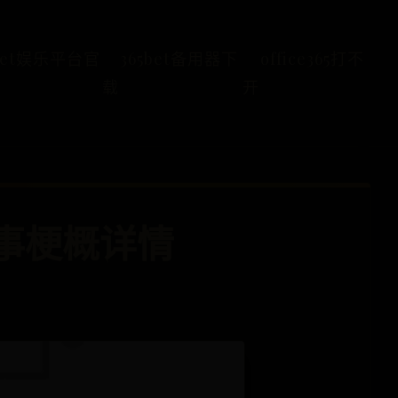
5bet娱乐平台官
365bet备用器下
office365打不
载
开
事梗概详情