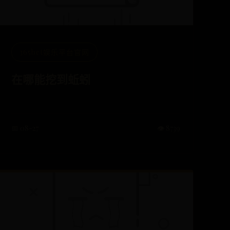
365bet娱乐平台官网
在哪能挖到蚯蚓
📅 08-27
👁️ 8739