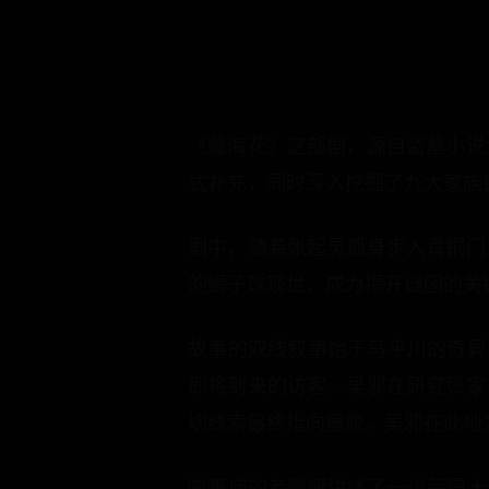
《藏海花》这部剧，源自盗墓小说
式补充，同时深入挖掘了九大家族
剧中，随着张起灵孤身步入青铜门
的蝎子珠现世，成为揭开谜团的关
故事的双线叙事始于马平川的奇异
即将到来的访客。吴邪在研究张家
切线索最终指向墨脱，吴邪在此地
喇嘛庙的老喇嘛讲述了一位每隔十