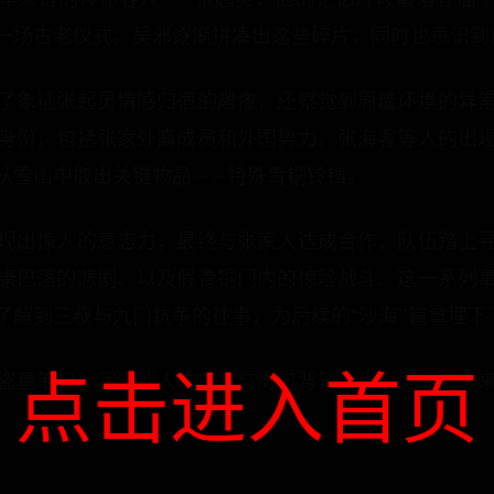
一场古老仪式。吴邪逐渐拼凑出这些碎片，同时也意识到
了象征张起灵情感归宿的雕像，还察觉到周遭环境的异
身份，包括张家外裔成员和外国势力。张海客等人的出
从雪山中取出关键物品——特殊青铜铃铛。
现出惊人的意志力，最终与张家人达成合作，队伍踏上
康巴落的悲剧、以及假青铜门内的惊险战斗。这一系列
了解到三叔与九门抗争的往事，为后续的“沙海”篇章埋下
点击进入首页
盗墓笔记》宇宙的人物关系与历史背景，也为吴邪的未