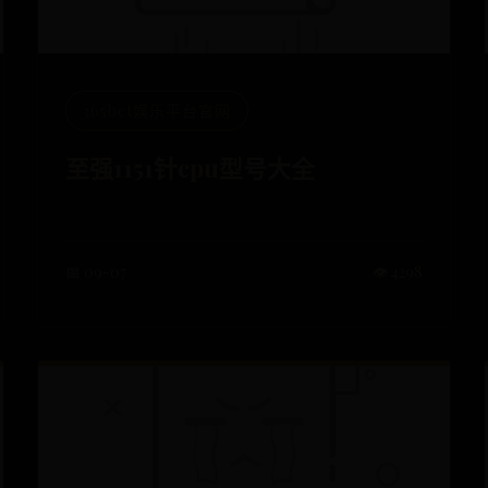
365bet娱乐平台官网
至强1151针cpu型号大全
📅 09-07
👁️ 4298