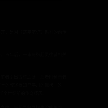
展开，是对《盗墓笔记》系列的前传
奇。五年后，一串与张起灵往昔相关
。前者引出古墓之谜，后者则预示着
万堂的叙述得知马平川的现状。这一
半个世纪前的传奇经历。
宇之中。张起灵曾寻找失踪的董灿，