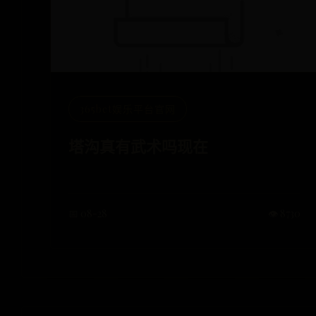
365bet娱乐平台官网
塔沟真有武术吗现在
📅 08-28
👁️ 8730