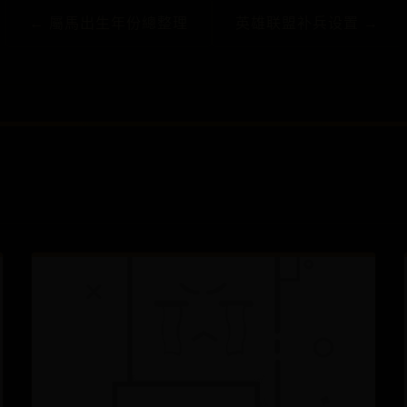
← 屬馬出生年份總整理
英雄联盟补兵设置 →