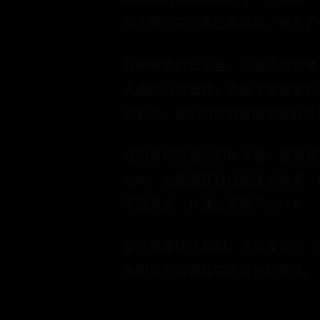
深入雪山中的康巴落部族，卷入了
在喇嘛庙的日子里，吴邪不仅目睹
人通过巧妙安排，揭露了监视者的
的影子，他们的目的直指吴邪能否
经历青铜铃铛的幻象考验，吴邪展
危机，包括湖底铃铛的迷幻效果、
深层矛盾，并通过黑瞎子的介入，
整个故事环环相扣，不仅深化了《
未知与对抗强敌中的成长与坚持。