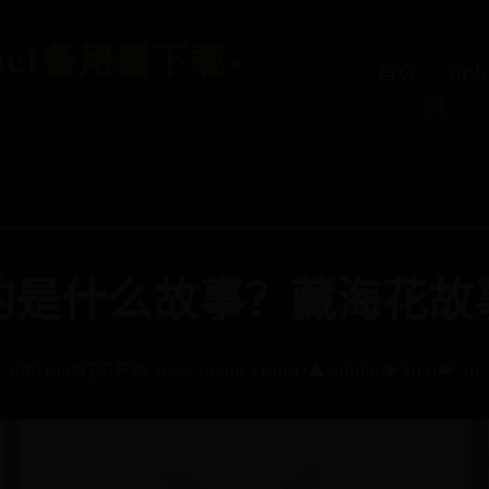
5bet备用器下载-
首页
36
网
的是什么故事？藏海花故
office365打不开
📅 2025-10-06 23:50:12
👤 admin
👁️ 8041
👑 40