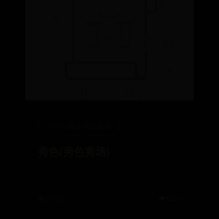
365bet娱乐平台官网
秀色(秀色秀场)
📅 07-05
👁️ 5640