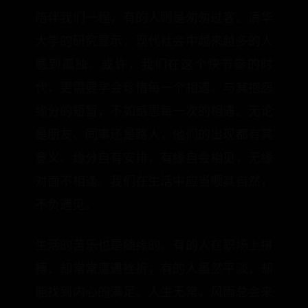
陪伴我们一程，有的人则是匆匆过客。清华
大学的研究显示，现代社会中越来越多的人
感到孤独。或许，我们在这个快节奏的时
代，更需要学会珍惜每一个相遇。与其抱怨
缘分的短暂，不如感恩每一次的相遇。无论
是朋友、同事还是路人，他们的出现都有其
意义。缘分自有安排，有缘自会相见，无缘
对面不相逢。我们在生活中应当顺其自然，
不负遇见。
生活的苦乐也是随缘的。有的人在职场上拼
搏，却常常遭遇挫折；有的人虽然平淡，却
能找到内心的满足。人生无常，风雨总会来