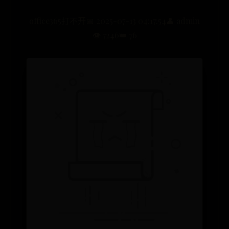
office365打不开
📅 2025-07-13 04:17:54
👤 admin
👁️ 7246
👑 76