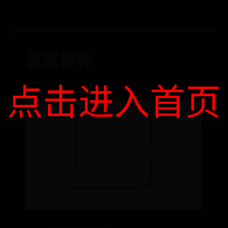
皇家推荐
点击进入首页