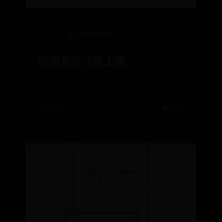
365bet娱乐平台官网
欧冠为什么晚上踢
📅 07-05
👁️ 4568