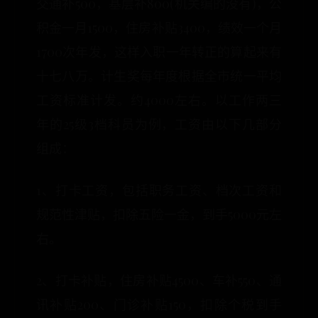
交通补500，基层补800(机关编的没有)，公
积金一月1500，住房补贴3400，绩效一个月
1700次年发，这样入职一年转正的算起来有
十七八万。计生奖每年度根据全市统一平均
工资标准计发。约4000左右。以工作两三
年的25级3档科员为例，工资由以下几部分
组成：
1、打卡工资，包括职务工资、档次工资和
规范性津贴，扣除五险一金，到手5000元左
右。
2、打卡补贴，住房补贴4500、车补550、通
讯补贴200、门诊补贴150，扣除个税到手