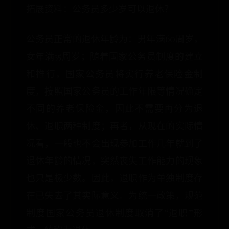
拓展资料：公务员多少岁可以退休？
公务员正常的退休年龄为：男年满60周岁，
女年满55周岁；随着国家公务员制度的建立
和推行，国家公务员将实行养老保险金制
度，按照国家公务员的工作年限等情况确定
不同的养老保险金，因此不需要再分为退
休、退职两种制度；再者，从现在的实际情
况看，一般也不会出现参加工作几年就到了
退休年龄的情况，突然丧失工作能力的现象
也只是极少数。因此，退职作为单独制度存
在已失去了其实际意义。为统一政策，规范
制度国家公务员退休制度取消了“退职”形