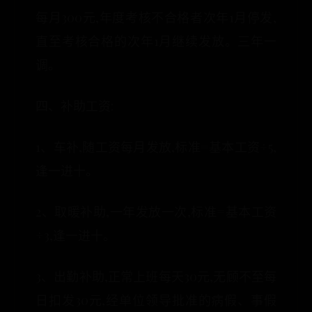
每月300元,年度考核不合格者次年1月停发,
直至考核合格的次年1月继续发放。三年一
调。
四、补助工资:
1、车补,随工资每月发放,标准=基本工资÷5,
逢一进十。
2、取暖补助,一年发放一次,标准=基本工资
÷3,逢一进十。
3、出勤补助,正常上班每天30元,无顾不至每
日扣发30元,经单位领导批准的病假、事假