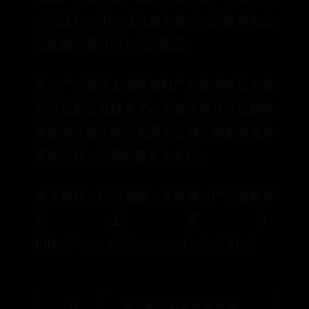
力也比广州小。这也是为啥广州的警察岗位
比起惠州要冷门一点的原因。
关于广州警察工资待遇和广州警察平均工资
的介绍到此就结束了，不知道你从中找到你
需要的信息了吗 ？如果你还想了解更多这方
面的信息，记得收藏关注本站。
本文地址：广州警察工资待遇（广州警察平
均工资）
https://www.zhijieguo.com/a/2363.html
← 秋
属龙和属马的合不合适-