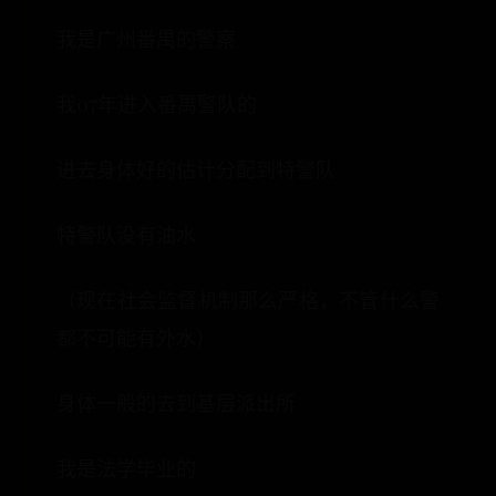
我是广州番禺的警察
我07年进入番禺警队的
进去身体好的估计分配到特警队
特警队没有油水
（现在社会监督机制那么严格，不管什么警
都不可能有外水）
身体一般的去到基层派出所
我是法学毕业的