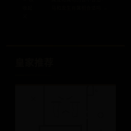
收起
马和龙生肖属相合适吗 →
义
皇家推荐