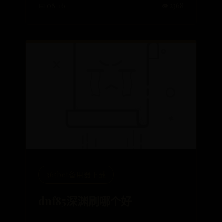
📅 08-16
👁️ 2368
365bet备用器下载
dnf85深渊刷哪个好