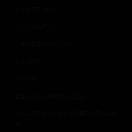
50岁做不到副所长
以后就等着退休了
一辈子就这样碌碌无为了
真的很厚悔
不仅是我
里面很多同志都和我一样苦逼
说实话里面除了个别技术领导岗位是公安出
身