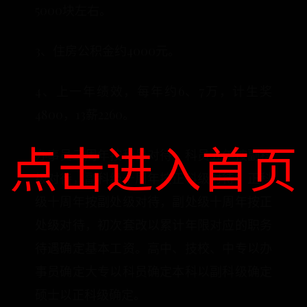
5000块左右。
3、住房公积金约4000元。
4、上一年绩效，每年约6、7万，计生奖
4800，13薪2260。
点击进入首页
办事员三周年按科员对待，科员五年按副科
级对待，副科级十周年按正科级对待，正科
级十周年按副处级对待，副处级十周年按正
处级对待，初次套改以累计年限对应的职务
待遇确定基本工资。高中、技校、中专以办
事员确定大专以科员确定本科以副科级确定
硕士以正科级确定。