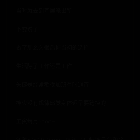
当时就去到基层派出所
不要说了
做了那么久很后悔当初的选择
生活除了工作还是工作
关键是经常熬夜加班有时通宵
神火没有规律感觉身体迟早要跨掉的
工资每月6000+
各种七七八八10w+每年（有些钱是公积金