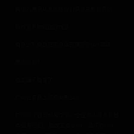
其他的都是从其他政府们调过来做领导的
所以警界你知道的钱多
有多少？拿自己的身体去赚那个10w每年
想想何必？
总之肠子悔青了
广州公务员工资标准表2021
广州除了荔湾统发工资，全区新人公务员基
本没有区别。统发工资5800，通讯补100，