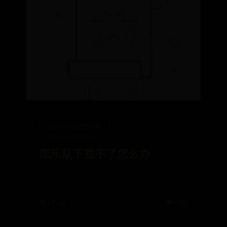
office365打不开
库乐队下载不了怎么办
📅 07-14
👁️ 6382