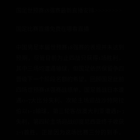
国足世预赛18强赛最新直播安排>>>>>>>>
国足比赛直播免费在哪看直播
中国男足本届世预赛18强赛的表现并未达到
预期，尽管目前为止四战只获得1场胜利，
其中三场均遭遇输球，但国足依然保留争四
晋级下一个阶段名额的希望。回顾国足此前
四场世预赛18强赛战绩单，国足首战日本遭
遇0-7大比分失利、次轮主场迎战沙特阿拉
伯以1-2输球，第三轮客战澳大利亚遭遇1-3
失利，第四轮主场迎战印度尼西亚终于收获
2-1首胜。正是因为这场比赛三分的到手，