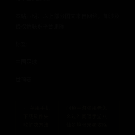
本站声明：以上部分图文来自网络，如涉及
侵权请联系平台删除
标签:
中国足球
世预赛
← 苹果手机
问道手游张果老怎
下载软件失
么过？问道手游八
败解决方法
仙梦境张果老攻略
→