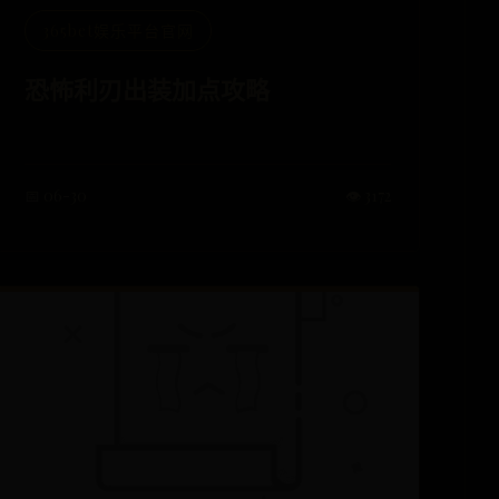
365bet娱乐平台官网
恐怖利刃出装加点攻略
📅 06-30
👁️ 3172