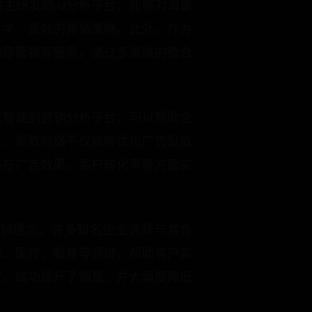
主研发的AI分析平台，能够对海量
科学、高效的营销策略。此外，作为
内容营销等服务，通过多渠道的整合
工智能的营销分析平台，可以帮助企
析，新数网络不仅能够优化广告投放
络在广告效果、客户转化率等方面实
营销理念，许多知名企业选择与其合
融、医疗、教育等领域，帮助客户实
放，成功提升了销量，并大幅度降低