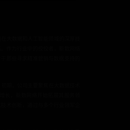
借在大数据和人工智能领域的深厚技
略。作为行业中的佼佼者，新数网络
对于那些寻求精准营销与数据支持的
司。初期，公司主要聚焦在大数据技术
增长，新数网络开始拓展其服务领
化技术创新，通过与多个行业领军企