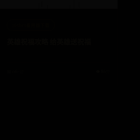
365bet备用器下载
英雄祝福攻略 给英雄送祝福
📅 06-27
👁️ 8677