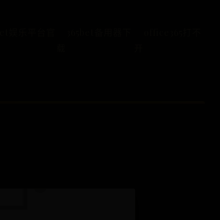
5bet娱乐平台官
365bet备用器下
office365打不
载
开