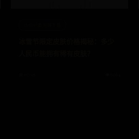
365bet备用器下载
冰雪节限定皮肤价格揭秘：多少
人民币能拥有稀有皮肤？
📅 07-05
👁️ 6064