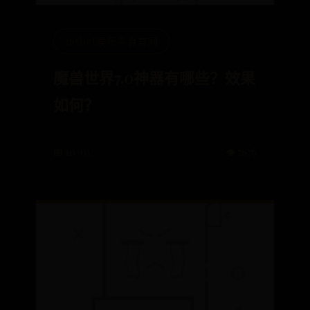
365bet娱乐平台官网
魔兽世界7.0神器有哪些？效果
如何？
📅 10-01
👁️ 7676