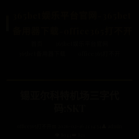
365bet娱乐平台官网-365bet
备用器下载-office365打不开
首页
365bet娱乐平台官网
365bet备用器下载
office365打不开
锡亚尔科特机场三字代
码:SKT
office365打不开
📅 2026-02-16 21:14:34
👤 admin
👁️ 8944
👑 821