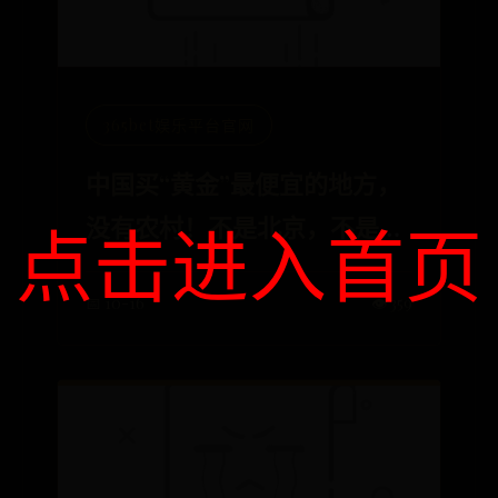
365bet娱乐平台官网
中国买“黄金”最便宜的地方，
没有农村！不是北京，不是上
点击进入首页
海，竟然是它？
📅 10-16
👁️ 359