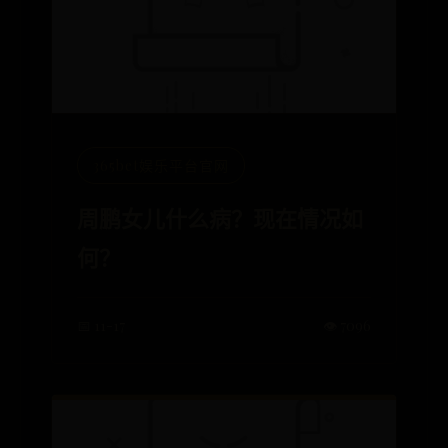
365bet娱乐平台官网
周鹏女儿什么病？现在情况如
何？
📅 11-17
👁️ 7096