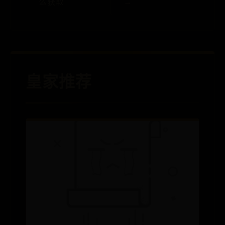
么获取
→
皇家推荐