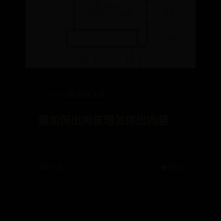
365bet备用器下载
瑶如何出肉装瑶怎样出肉装
📅 01-25
👁️ 8720