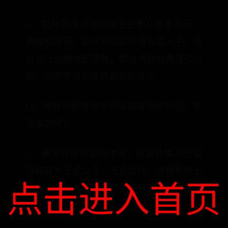
A：提升灵魂项链的属性主要从装备搭配、
附魔和宝石、技能等级提升等方面入手。结
合自己的角色和装备，做出合理的选择和分
配，你的灵魂项链将会更加强大。
Q：我听说新版本中灵魂项链将被削弱，这
是真的吗？
A：确实有这方面的传闻，但具体情况还要
等待官方正式公告。无论怎样，合理利用上
点击进入首页
述攻略中的方法，尽可能提升灵魂项链的属
性，总不会出错。