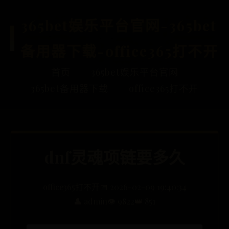
365bet娱乐平台官网-365bet
备用器下载-office365打不开
首页
365bet娱乐平台官网
365bet备用器下载
office365打不开
dnf灵魂项链要多久
office365打不开
📅 2026-02-09 19:40:34
👤 admin
👁️ 9822
👑 851