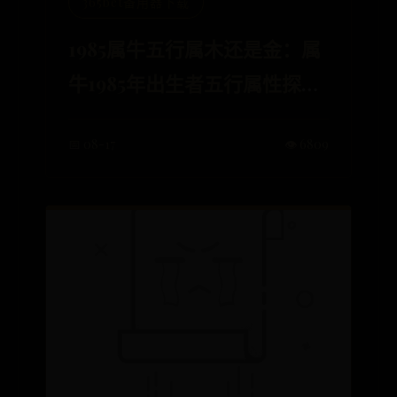
365bet备用器下载
1985属牛五行属木还是金：属
牛1985年出生者五行属性探究
与起名
📅 08-17
👁️ 6809