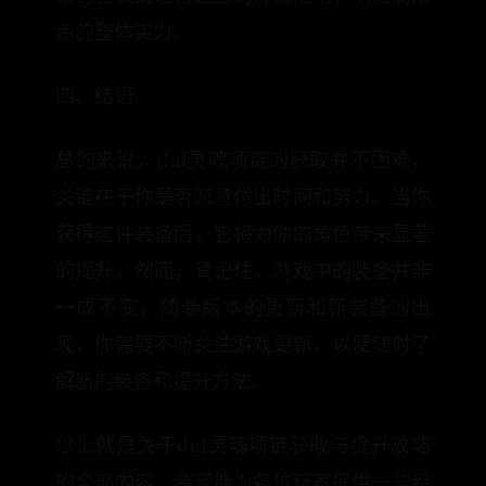
色的整体实力。
四、结语
总的来说，dnf灵魂项链的获取并不困难，
关键在于你是否愿意付出时间和努力。当你
获得这件装备后，它将为你的角色带来显著
的提升。然而，请记住，游戏中的装备并非
一成不变，随着版本的更新和新装备的出
现，你需要不断关注游戏更新，以便随时了
解新的装备和提升方法。
以上就是关于dnf灵魂项链获取与提升攻略
的全部内容，希望能为各位玩家提供一些参