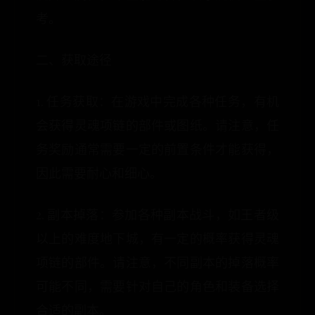
考。
二、获取途径
1. 任务获取：在游戏中完成各种任务，有机
会获得灵魂项链的部件或图纸。请注意，任
务奖励通常需要一定的前置条件才能获得，
因此需要耐心和细心。
2. 副本掉落：参加各种副本战斗，如王者级
以上的难度地下城，有一定的概率获得灵魂
项链的部件。请注意，不同副本的掉落概率
可能不同，需要针对自己的角色和装备选择
合适的副本。