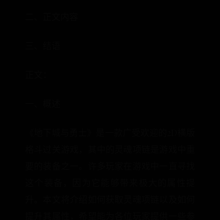
二、正文内容
三、结语
正文：
一、概述
《地下城与勇士》是一款广受欢迎的2D横版
格斗过关游戏，其中的灵魂项链是游戏中重
要的装备之一。许多玩家在游戏中一直寻找
这个装备，因为它能够带来极大的属性提
升。本文将介绍如何获取灵魂项链以及如何
提升其属性，希望能为各位玩家提供一些参