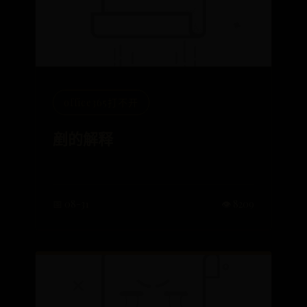
office365打不开
剷的解释
📅 08-31
👁️ 8209