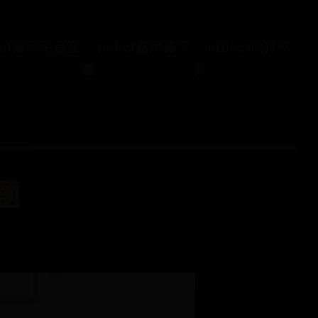
5bet娱乐平台官
365bet备用器下
office365打不
载
开
题