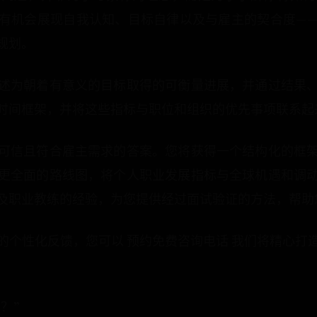
有机会展现自我认知、目标自律以及与雇主的契合度—
规划。
述为朝着有意义的目标取得的可衡量进展，并通过结果
时间框架，并将这些指标与职位和组织的优先事项联系起
可信且符合雇主需求的答案。您将获得一个结构化的框
更全面的路线图，将个人职业发展指标与全球机遇和调
及职业教练的经验，为您提供经过面试验证的方法，帮助
的个性化反馈，您可以 预约免费咨询电话 我们将精心打
？”