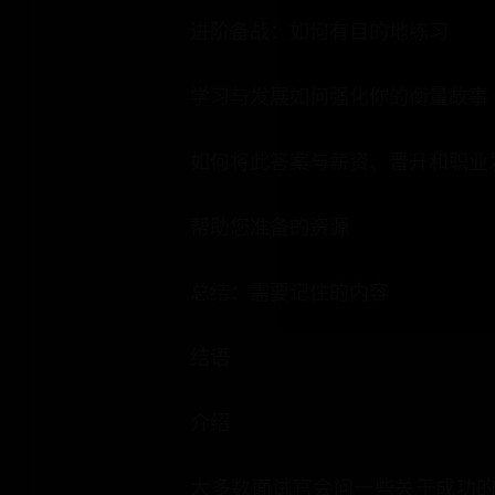
进阶备战：如何有目的地练习
学习与发展如何强化你的衡量故事
如何将此答案与薪资、晋升和职业
帮助您准备的资源
总结：需要记住的内容
结语
介绍
大多数面试官会问一些关于成功