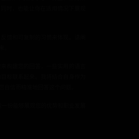
—同时，也能让你在适用情况下展现
、反馈和可复制的习惯来体现。请阐
来。
架来构建您的回答，一些实用的语言
动目标联系起来。我将结合自身作为
您自信而精准地回答这个问题。
造一份能够展现您的优势和职业发展