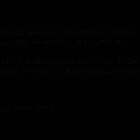
和匹配度。招聘经理想了解你是否和他们一样重视结果
否能让你成为一名长期贡献者，而不仅仅是短期员工。
定目标、如何衡量目标以及如何从结果中学习。如果应聘
的指标和可重复的流程，则展现出可预测性——而可预测
你的工作方式。你是否：