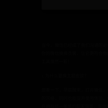
当今，微信已经成了我们沟通的必
你的微信换换衣裳，让它更符合你
工具焕然一新！
1. 为什么要换主题皮肤？
想象一下，早晨醒来，打开微信，
的风格，同时也能提升使用体验。
在拥有统一美感的聊天背景、字体