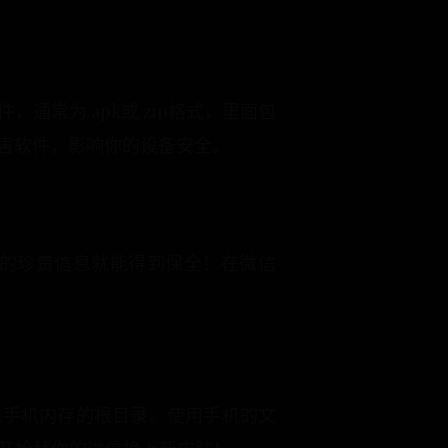
常为.apk或.zip格式，里面包
害软件，影响你的设备安全。
的珍贵信息就能得到保全！在微信
放入手机内存的根目录。使用手机的文