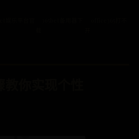
5bet娱乐平台官
365bet备用器下
office365打不
载
开
骤教你实现个性