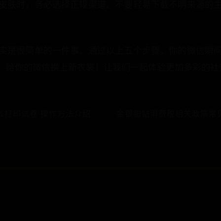
皮肤时，务必选择正规渠道。不要轻易下载不明来源的
实是很简单的一件事。通过以上五个步骤，你的微信瞬
，给你的微信换上新衣裳！让我们一起体验更加多彩的社
么打印试卷 操作方法介绍
金银铂钻消费税相关政策常