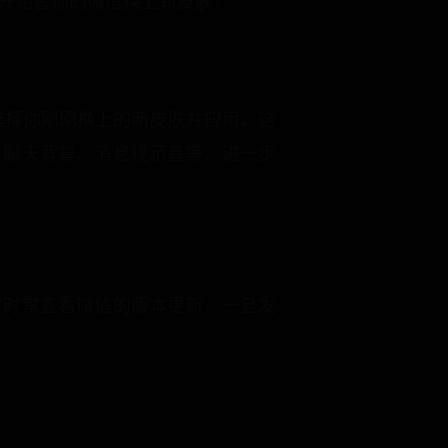
就会开始替你的微信换上新皮肤！
，选择你刚刚换上的新皮肤并应用。这
、聊天背景、消息提示音等，进一步
家时常查看微信的版本更新，一旦发