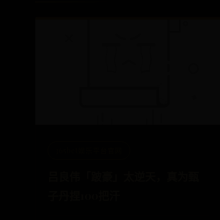
365bet娱乐平台官网
吕良伟「跛豪」太逆天，真为甄
子丹捏100把汗