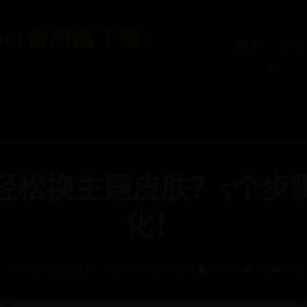
5bet备用器下载-
首页
36
网
轻松换主题皮肤？5个步
化！
office365打不开
📅 2025-09-27 09:47:38
👤 admin
👁️ 114
👑 534