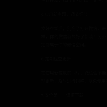
件管理器，找出“install.s
5. 应用新主题，调节细节
换好衣裳后，别忘了打开微信，进入
样，你的微信就换好了新装！另外
定制属于你的微信空间。
6. 定期检查更新
在使用新皮肤的同时，微信会不断
现更新，及时进行调整，以免使用
7. 安全第一，谨慎下载