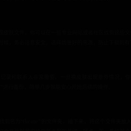
皮肤文件。你可以在一些专业网站或者社区找到这些文件，通
时候，务必注意安全，选择信誉好的来源，防止下载到有
天记录和联系人非常重要。一旦换皮肤出现意外情况，你
移”进行备份，简单几步就能安心开始后续的操作。
到名为“theme”的文件夹。接下来，将这个文件夹