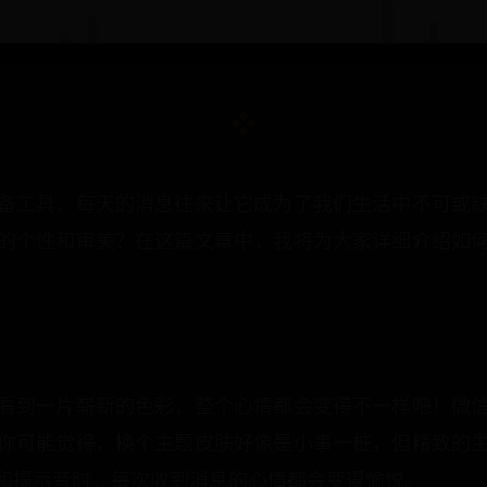
备工具，每天的消息往来让它成为了我们生活中不可或
的个性和审美？在这篇文章中，我将为大家详细介绍如
看到一片崭新的色彩，整个心情都会变得不一样吧！微
你可能觉得，换个主题皮肤好像是小事一桩，但精致的
和提示音时，每次收到消息的心情都会变得愉悦。